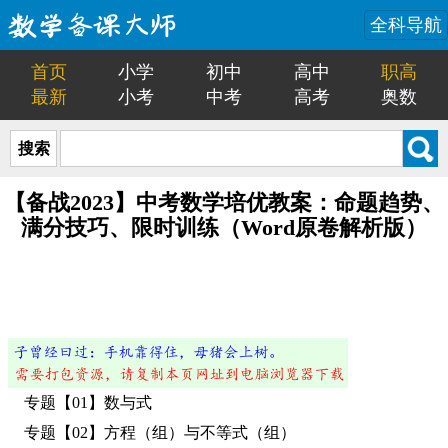
全科导航
首页
小学
初中
高中
职高
最新
小考
中考
高考
奥数
搜索
【备战2023】中考数学培优教案：命题趋势、
满分技巧、限时训练（Word原卷解析版）
专题【01】数与式
专题【02】方程（组）与不等式（组）