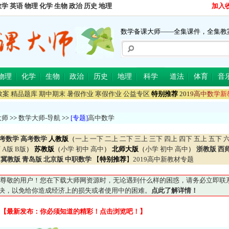
数学
英语
物理
化学
生物
政治
历史
地理
加入
数学备课大师——全集课件，全集教
物理
化学
生物
政治
历史
地理
科学
道法
体育
音
教案
精品题库
期中期末
暑假作业
寒假作业
公益专区
特别推荐
2
0
1
9
高
中
数
学
新
大师
>>
数学大师-导航
>>
[专题]
高中数学
考数学
高考数学
人教版
（
一上
一下
二上
二下
三上
三下
四上
四下
五上
五下
下
A版
B版
）
苏教版
（
小学
初中
高中
）
北师大版
（
小学
初中
高中
）
浙教版
西
冀教版
青岛版
北京版
中职数学
【
特别推荐
】
2019高中新教材专题
尊敬的用户！您在下载大师网资源时，无论遇到什么样的困惑，请务必立即联系QQ5
妥善解决，以免给你造成经济上的损失或者使用中的困难。
点此了解详情！
【最新发布：你必须知道的精彩！点击浏览吧！】