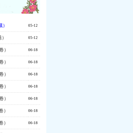
藏）
05-12
题）
05-12
卷）
06-18
卷）
06-18
卷）
06-18
卷）
06-18
卷）
06-18
卷）
06-18
卷）
06-18