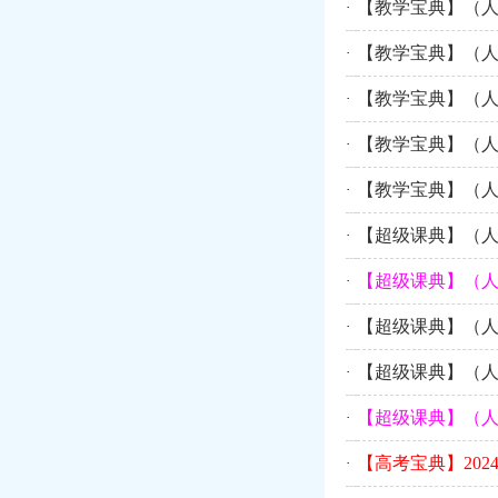
【教学宝典】（人
·
【教学宝典】（人
·
【教学宝典】（人
·
【教学宝典】（人
·
【教学宝典】（人
·
【超级课典】（人
·
【超级课典】（人
·
【超级课典】（人
·
【超级课典】（人
·
【超级课典】（人
·
【高考宝典】202
·