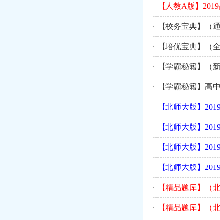
【人教A版】20
·
【校务宝典】（通
·
【培优宝典】（全
·
【学霸秘籍】（新
·
【学霸秘籍】高中
·
【北师大版】20
·
【北师大版】20
·
【北师大版】20
·
【北师大版】20
·
【精品题库】（北
·
【精品题库】（北
·