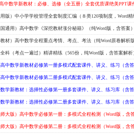
19高中数学新教材：必修、选修（全五册）全套优质课绝美PPT课
用版）中小学学校管理全套制度汇编（８类120项制度，Word精
国通用）高中数学《深挖教材涨分秘籍》（纯Word版，含答案
教材）高中数学全程重点考情、考点、考法（纯Word原卷解析
全科（考点一遍过）精讲精练（565份，纯Word版，含答案解析
19高中数学新教材必修第一册多模式配套课件、讲义、练习（含
19高中数学新教材必修第二册多模式配套课件、讲义、练习（含
19数学新教材：选择性必修第一册多套课件、讲义、练习库（含
19数学新教材：选择性必修第二册多套课件、讲义、练习库（含
师大版）高中数学必修第一册：多模式全程检测（Word版，含
师大版）高中数学必修第二册：多模式全程检测（Word版，含