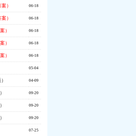
答案）
06-18
答案）
06-18
答案）
06-18
答案）
06-18
答案）
06-18
）
05-04
版）
04-09
）
09-20
）
09-20
）
09-20
）
07-25