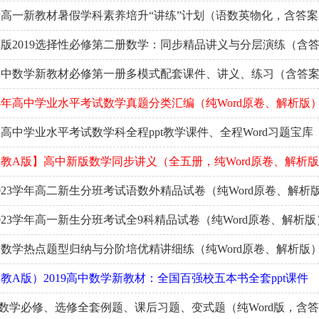
高一新教材暑假学科素养培升“讲练”计划（语数英物化，含答案
版2019选择性必修第二册数学：同步精品讲义与分层演练（含
9高中数学新教材必修第一册多模式配套课件、讲义、练习（含答
23年高中学业水平考试数学真题分类汇编（纯Word原卷、解析版
高中学业水平考试数学科全程ppt教学课件、全程Word习题宝库
教A版】高中新版数学同步讲义（全五册，纯Word原卷、解析
023学年高二新生分班考试语数外精品试卷（纯Word原卷、解析
023学年高一新生分班考试全9科精品试卷（纯Word原卷、解析版
数学热点题型归纳与分阶培优精讲细练（纯Word原卷、解析版
教A版）2019高中数学新教材：全国百强校五本书全套ppt课件
数学必修、选修全套例题、课后习题、变式题（纯Word版，含