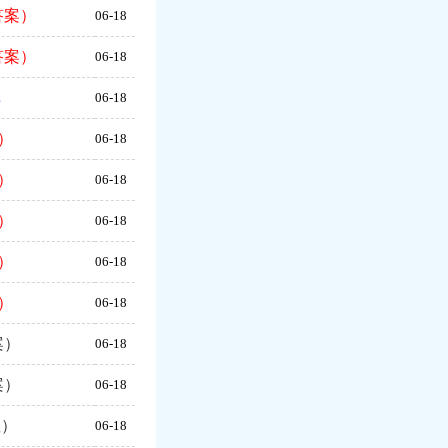
答案）
06-18
答案）
06-18
库
06-18
）
06-18
）
06-18
）
06-18
）
06-18
）
06-18
案）
06-18
案）
06-18
载）
06-18