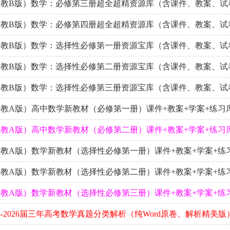
教B版）数学：必修第三册超全超精资源库（含课件、教案、试
教B版）数学：必修第四册超全超精资源库（含课件、教案、试
教B版）数学：选择性必修第一册资源宝库（含课件、教案、试
教B版）数学：选择性必修第二册资源宝库（含课件、教案、试
教B版）数学：选择性必修第三册资源宝库（含课件、教案、试
教A版）高中数学新教材（必修第一册）课件+教案+学案+练习
教A版）高中数学新教材（必修第二册）课件+教案+学案+练习
教A版）数学新教材（选择性必修第一册）课件+教案+学案+练
教A版）数学新教材（选择性必修第二册）课件+教案+学案+练
教A版）数学新教材（选择性必修第三册）课件+教案+学案+练
4-2026届三年高考数学真题分类解析（纯Word原卷、解析精美版