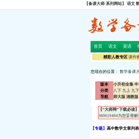
【备课大师-系列网站】
语文
首页
语文
英语
精彩人教专区
课件
您现在的位置：
数学备课
版本
小升初全集
中
分类
八下
九上
九
导航
师大版
湘教版
【“大师网”下载必读】
380619484为您
【专题】
高中数学文章列表