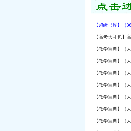
【超级书库】（3
·
【高考大礼包】高
·
【教学宝典】（
·
【教学宝典】（
·
【教学宝典】（
·
【教学宝典】（
·
【教学宝典】（
·
【教学宝典】（人
·
【教学宝典】（人
·